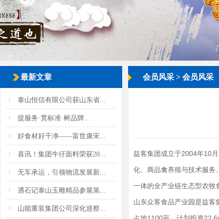
最新文章
会员风采
>
会员风采
泰山恒信有限公司获山东省...
提服务·贯标准·树品牌...
好食材好干净——富世康宋...
益客集团成立于2004年
喜讯！集团牛仔面料荣获20...
化、商品禽养殖与技术服务
无车承运，引领物流发展新...
一体的全产业链生态型农牧食
遇石记泰山玉雕精品参展第...
山东众客食品产业园是益客
山能重装集团公司深化巡察...
占地1100亩，计划投资2